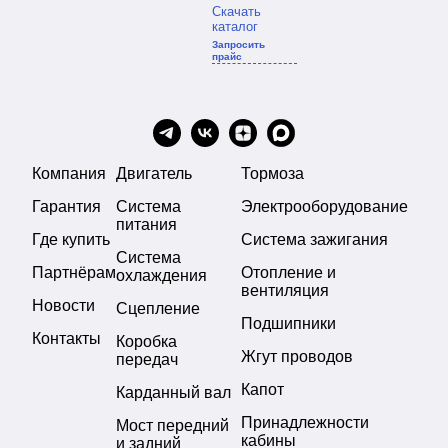
Скачать
каталог
Запросить
прайс
Компания
Двигатель
Тормоза
Гарантия
Система
Электрооборудование
питания
Где купить
Система зажигания
Система
Партнёрам
Отопление и
охлаждения
вентиляция
Новости
Сцепление
Подшипники
Контакты
Коробка
Жгут проводов
передач
Капот
Карданный вал
Принадлежности
Мост передний
кабины
и задний