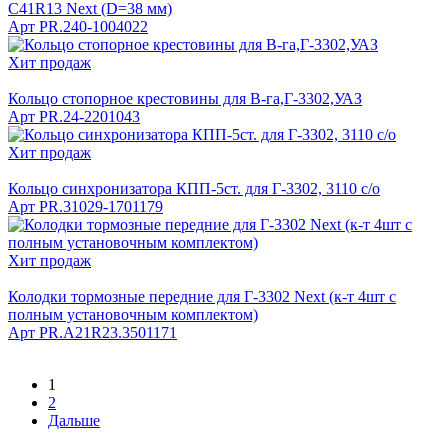
C41R13 Next (D=38 мм)
Арт
PR.240-1004022
Хит продаж
Кольцо стопорное крестовины для В-га,Г-3302,УАЗ
Арт
PR.24-2201043
Хит продаж
Кольцо синхронизатора КПП-5ст. для Г-3302, 3110 с/о
Арт
PR.31029-1701179
Хит продаж
Колодки тормозные передние для Г-3302 Next (к-т 4шт с
полным установочным комплектом)
Арт
PR.A21R23.3501171
1
2
Дальше