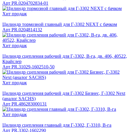
Арт
PR.0204702834-01
Хит продаж
Цилиндр тормозной главный для Г-3302 NEXT с бачком
Арт
PR.0204814132
Хит продаж
Цилиндр сцепления рабочий для Г-3302, В-га, дв. 406, 40522,
Крайслер
Арт
PR.31029-1602510-50
Хит продаж
Цилиндр сцепления рабочий для Г-3302 Бизнес, Г-3302 Next
(аналог SACHS)
Арт
PR.486283000131
Хит продаж
Цилиндр сцепления главный для Г-3302, Г-3310, В-га
Арт
PR.3302-1602290