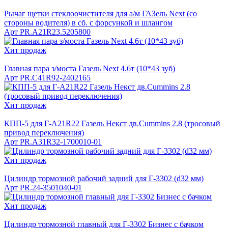
Рычаг щетки стеклоочистителя для а/м ГАЗель Next (со
стороны водителя) в сб. с форсункой и шлангом
Арт
PR.A21R23.5205800
Хит продаж
Главная пара з/моста Газель Next 4.6т (10*43 зуб)
Арт
PR.C41R92-2402165
Хит продаж
КПП-5 для Г-А21R22 Газель Некст дв.Cummins 2.8 (тросовый
привод переключения)
Арт
PR.A31R32-1700010-01
Хит продаж
Цилиндр тормозной рабочий задний для Г-3302 (d32 мм)
Арт
PR.24-З501040-01
Хит продаж
Цилиндр тормозной главный для Г-3302 Бизнес с бачком