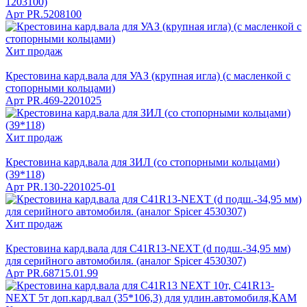
1203100)
Арт
PR.5208100
Хит продаж
Крестовина кард.вала для УАЗ (крупная игла) (с масленкой с
стопорными кольцами)
Арт
PR.469-2201025
Хит продаж
Крестовина кард.вала для ЗИЛ (со стопорными кольцами)
(39*118)
Арт
PR.130-2201025-01
Хит продаж
Крестовина кард.вала для C41R13-NEXT (d подш.-34,95 мм)
для серийного автомобиля. (аналог Spicer 4530307)
Арт
PR.68715.01.99