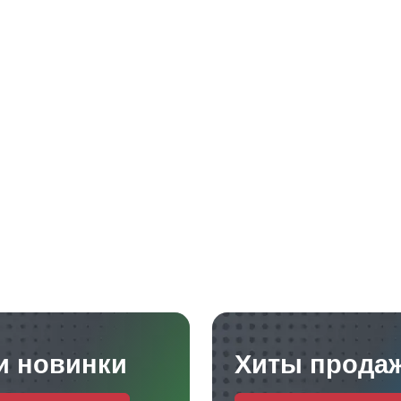
и новинки
Хиты прода