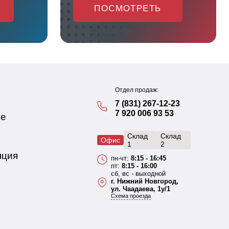
ПОСМОТРЕТЬ
Отдел продаж:
7 (831) 267-12-23
7 920 006 93 53
ие
Склад
Склад
Офис
1
2
яция
пн-чт:
8:15 - 16:45
пт:
8:15 - 16:00
сб, вс - выходной
г. Нижний Новгород,
ул. Чаадаева, 1у/1
Схема проезда