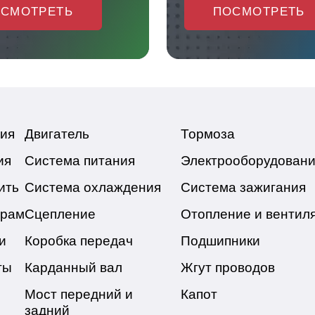
СМОТРЕТЬ
ПОСМОТРЕТЬ
ия
Двигатель
Тормоза
ия
Система питания
Электрооборудован
ить
Система охлаждения
Система зажигания
ёрам
Сцепление
Отопление и вентил
и
Коробка передач
Подшипники
ты
Карданный вал
Жгут проводов
Мост передний и
Капот
задний