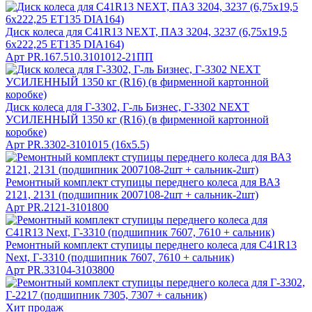
Диск колеса для C41R13 NEXT, ПАЗ 3204, 3237 (6,75х19,5
6x222,25 ET135 DIA164)
Арт
PR.167.510.3101012-21ПП
Диск колеса для Г-3302, Г-ль Бизнес, Г-3302 NEXT
УСИЛЕННЫЙ 1350 кг (R16) (в фирменной картонной
коробке)
Арт
PR.3302-3101015 (16х5.5)
Ремонтный комплект ступицы переднего колеса для ВАЗ
2121, 2131 (подшипник 2007108-2шт + сальник-2шт)
Арт
PR.2121-3101800
Ремонтный комплект ступицы переднего колеса для C41R13
Next, Г-3310 (подшипник 7607, 7610 + сальник)
Арт
PR.33104-3103800
Хит продаж