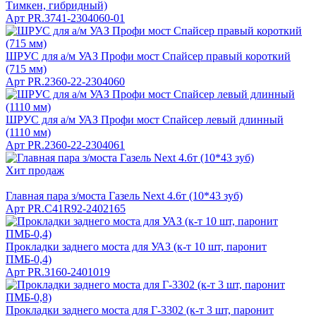
Тимкен, гибридный)
Арт
PR.3741-2304060-01
ШРУС для а/м УАЗ Профи мост Спайсер правый короткий
(715 мм)
Арт
PR.2360-22-2304060
ШРУС для а/м УАЗ Профи мост Спайсер левый длинный
(1110 мм)
Арт
PR.2360-22-2304061
Хит продаж
Главная пара з/моста Газель Next 4.6т (10*43 зуб)
Арт
PR.C41R92-2402165
Прокладки заднего моста для УАЗ (к-т 10 шт, паронит
ПМБ-0,4)
Арт
PR.3160-2401019
Прокладки заднего моста для Г-3302 (к-т 3 шт, паронит