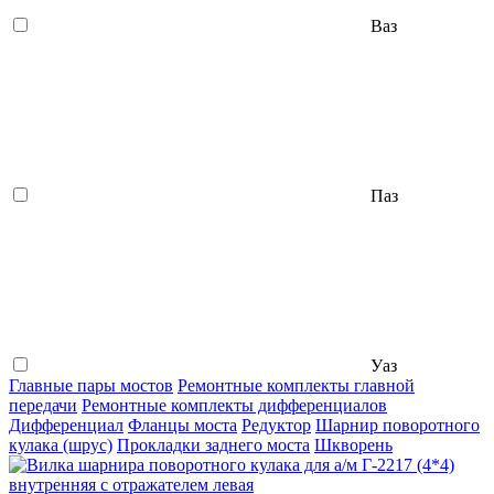
Ваз
Паз
Уаз
Главные пары мостов
Ремонтные комплекты главной
передачи
Ремонтные комплекты дифференциалов
Дифференциал
Фланцы моста
Редуктор
Шарнир поворотного
кулака (шрус)
Прокладки заднего моста
Шкворень