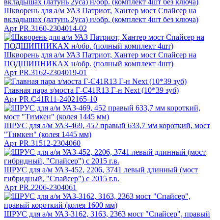
Шкворень для а/м УАЗ Патриот, Хантер мост Спайсер на
вкладышах (латунь 2уса) н/обр. (комплект 4шт без ключа)
Арт
PR.3160-2304014-02
Шкворень для а/м УАЗ Патриот, Хантер мост Спайсер на
ПОДШИПНИКАХ н/обр. (полный комплект 4шт)
Арт
PR.3162-2304019-01
Главная пара з/моста Г-С41R13 Г-н Next (10*39 зуб)
Арт
PR.C41R11-2402165-10
ШРУС для а/м УАЗ-469, 452 правый 633,7 мм короткий, мост
"Тимкен" (колея 1445 мм)
Арт
PR.31512-2304060
ШРУС для а/м УАЗ-452, 2206, 3741 левый длинный (мост
гибридный, "Спайсер") с 2015 г.в.
Арт
PR.2206-2304061
ШРУС для а/м УАЗ-3162, 3163, 2363 мост "Спайсер", правый