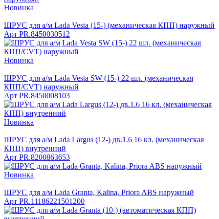
Новинка
ШРУС для а/м Lada Vesta (15-) (механическая КПП) наружный
Арт
PR.8450030512
Новинка
ШРУС для а/м Lada Vesta SW (15-) 22 шл. (механическая
КПП/CVT) наружный
Арт
PR.8450008103
Новинка
ШРУС для а/м Lada Largus (12-) дв.1.6 16 кл. (механическая
КПП) внутренний
Арт
PR.8200863653
Новинка
ШРУС для а/м Lada Granta, Kalina, Priora ABS наружный
Арт
PR.11186221501200