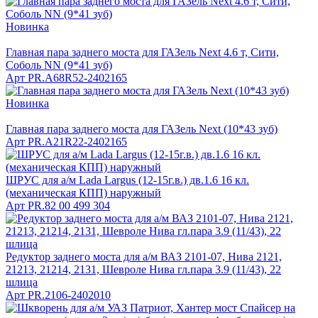
Новинка
Главная пара заднего моста для ГАЗель Next 4.6 т, Сити,
Соболь NN (9*41 зуб)
Арт
PR.А68R52-2402165
Новинка
Главная пара заднего моста для ГАЗель Next (10*43 зуб)
Арт
PR.А21R22-2402165
ШРУС для а/м Lada Largus (12-15г.в.) дв.1.6 16 кл.
(механическая КПП) наружный
Арт
PR.82 00 499 304
Редуктор заднего моста для а/м ВАЗ 2101-07, Нива 2121,
21213, 21214, 2131, Шевроле Нива гл.пара 3.9 (11/43), 22
шлица
Арт
PR.2106-2402010