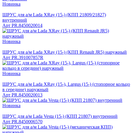
Новинка
ШРУС для а/м Lada XRay (15-) (КПП 21809/21827)
внутренний
Арт
PR.8450020014
Новинка
ШРУС для а/м Lada XRay (15-) (КПП Renault JR5) наружный
Арт
PR.391007857R
Новинка
ШРУС для а/м Lada XRay (15-), Largus (15-) (стопорное кольцо
в середине) наружный
Арт
PR.8450020013
Новинка
ШРУС для а/м Lada Vesta (15-) (КПП 21807) внутренний
Арт
PR.8450006570