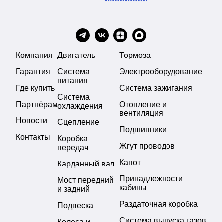
Компания
Двигатель
Тормоза
Гарантия
Система
Электрооборудование
питания
Где купить
Система зажигания
Система
Партнёрам
Отопление и
охлаждения
вентиляция
Новости
Сцепление
Подшипники
Контакты
Коробка
Жгут проводов
передач
Капот
Карданный вал
Принадлежности
Мост передний
кабины
и задний
Раздаточная коробка
Подвеска
Система выпуска газов
Колеса и