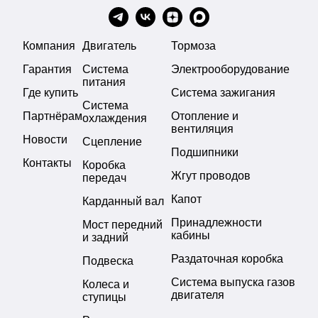
Компания
Двигатель
Тормоза
Гарантия
Система
Электрооборудование
питания
Где купить
Система зажигания
Система
Партнёрам
Отопление и
охлаждения
вентиляция
Новости
Сцепление
Подшипники
Контакты
Коробка
Жгут проводов
передач
Капот
Карданный вал
Принадлежности
Мост передний
кабины
и задний
Раздаточная коробка
Подвеска
Система выпуска газов
Колеса и
двигателя
ступицы