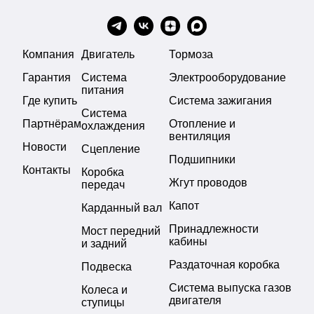
Компания
Двигатель
Тормоза
Гарантия
Система
Электрооборудование
питания
Где купить
Система зажигания
Система
Партнёрам
Отопление и
охлаждения
вентиляция
Новости
Сцепление
Подшипники
Контакты
Коробка
Жгут проводов
передач
Капот
Карданный вал
Принадлежности
Мост передний
кабины
и задний
Раздаточная коробка
Подвеска
Система выпуска газов
Колеса и
двигателя
ступицы