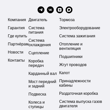
Компания
Двигатель
Тормоза
Гарантия
Система
Электрооборудование
питания
Где купить
Система зажигания
Система
Партнёрам
Отопление и
охлаждения
вентиляция
Новости
Сцепление
Подшипники
Контакты
Коробка
Жгут проводов
передач
Капот
Карданный вал
Принадлежности
Мост передний
кабины
и задний
Раздаточная коробка
Подвеска
Система выпуска газов
Колеса и
двигателя
ступицы