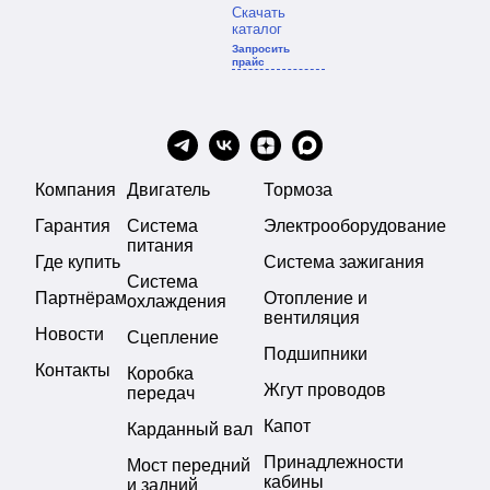
Скачать
каталог
Запросить
прайс
Компания
Двигатель
Тормоза
Гарантия
Система
Электрооборудование
питания
Где купить
Система зажигания
Система
Партнёрам
Отопление и
охлаждения
вентиляция
Новости
Сцепление
Подшипники
Контакты
Коробка
Жгут проводов
передач
Капот
Карданный вал
Принадлежности
Мост передний
кабины
и задний