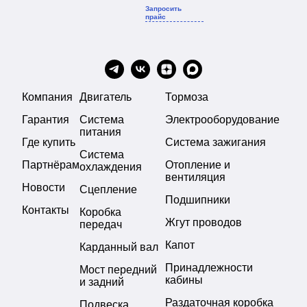
Запросить
прайс
Компания
Двигатель
Тормоза
Гарантия
Система
Электрооборудование
питания
Где купить
Система зажигания
Система
Партнёрам
Отопление и
охлаждения
вентиляция
Новости
Сцепление
Подшипники
Контакты
Коробка
Жгут проводов
передач
Капот
Карданный вал
Принадлежности
Мост передний
кабины
и задний
Раздаточная коробка
Подвеска