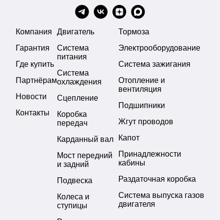
Компания
Двигатель
Тормоза
Гарантия
Система
Электрооборудование
питания
Где купить
Система зажигания
Система
Партнёрам
Отопление и
охлаждения
вентиляция
Новости
Сцепление
Подшипники
Контакты
Коробка
Жгут проводов
передач
Капот
Карданный вал
Принадлежности
Мост передний
кабины
и задний
Раздаточная коробка
Подвеска
Система выпуска газов
Колеса и
двигателя
ступицы