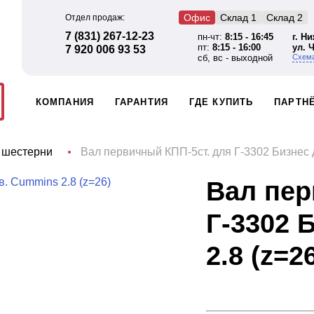
Офис
Склад 1
Склад 2
Отдел продаж:
7 (831) 267-12-23
пн-чт:
8:15 - 16:45
г. Н
пт:
8:15 - 16:00
ул. 
7 920 006 93 53
сб, вс - выходной
Схема
КОМПАНИЯ
ГАРАНТИЯ
ГДЕ КУПИТЬ
ПАРТН
 шестерни
Вал первичный КПП-5ст. для Г-3302 Бизнес д
Вал пер
Г-3302 
2.8 (z=2