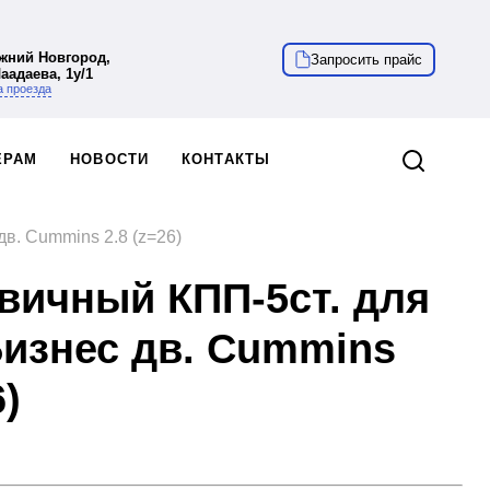
ижний Новгород,
Запросить прайс
Чаадаева, 1у/1
 проезда
ЁРАМ
НОВОСТИ
КОНТАКТЫ
в. Cummins 2.8 (z=26)
вичный КПП-5ст. для
Бизнес дв. Cummins
6)