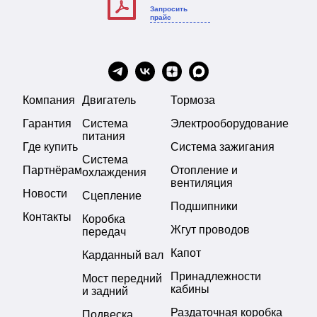
Запросить
прайс
Компания
Двигатель
Тормоза
Гарантия
Система
Электрооборудование
питания
Где купить
Система зажигания
Система
Партнёрам
Отопление и
охлаждения
вентиляция
Новости
Сцепление
Подшипники
Контакты
Коробка
Жгут проводов
передач
Капот
Карданный вал
Принадлежности
Мост передний
кабины
и задний
Раздаточная коробка
Подвеска