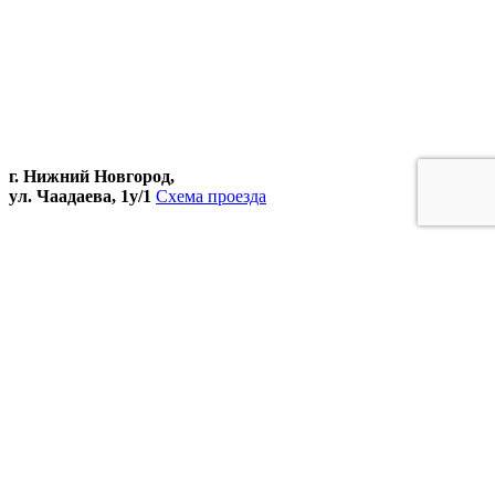
г. Нижний Новгород,
ул. Чаадаева, 1у/1
Схема проезда
пн-чт:
8:15 - 16:30
пт:
8:15 - 16:00
сб, вс - выходной