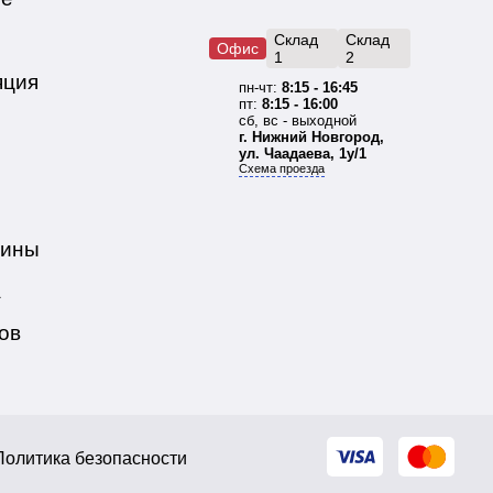
Склад
Склад
Офис
1
2
яция
пн-чт:
8:15 - 16:45
пт:
8:15 - 16:00
сб, вс - выходной
г. Нижний Новгород,
ул. Чаадаева, 1у/1
Схема проезда
бины
а
ов
Политика безопасности