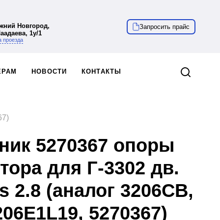
ижний Новгород,
Запросить прайс
Чаадаева, 1у/1
 проезда
ЁРАМ
НОВОСТИ
КОНТАКТЫ
67)
ник 5270367 опоры
тора для Г-3302 дв.
 2.8 (аналог 3206СВ,
206Е1L19, 5270367)