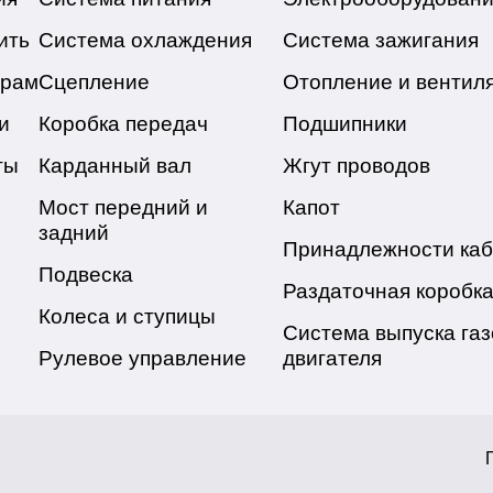
ить
Система охлаждения
Система зажигания
ёрам
Сцепление
Отопление и вентил
и
Коробка передач
Подшипники
ты
Карданный вал
Жгут проводов
Мост передний и
Капот
задний
Принадлежности ка
Подвеска
Раздаточная коробк
Колеса и ступицы
Система выпуска газ
Рулевое управление
двигателя