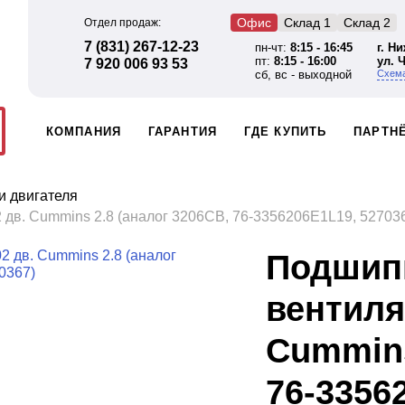
Офис
Склад 1
Склад 2
Отдел продаж:
7 (831) 267-12-23
пн-чт:
8:15 - 16:45
г. Н
пт:
8:15 - 16:00
ул. 
7 920 006 93 53
сб, вс - выходной
Схема
КОМПАНИЯ
ГАРАНТИЯ
ГДЕ КУПИТЬ
ПАРТН
 двигателя
дв. Cummins 2.8 (аналог 3206СВ, 76-3356206Е1L19, 52703
Подшип
вентиля
Cummins
76-3356