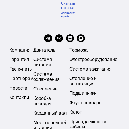
Скачать
каталог
Запросить
прайс
Компания
Двигатель
Тормоза
Гарантия
Система
Электрооборудование
питания
Где купить
Система зажигания
Система
Партнёрам
Отопление и
охлаждения
вентиляция
Новости
Сцепление
Подшипники
Контакты
Коробка
Жгут проводов
передач
Капот
Карданный вал
Принадлежности
Мост передний
кабины
и задний