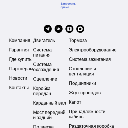
Запросить
прайс
Компания
Двигатель
Тормоза
Гарантия
Система
Электрооборудование
питания
Где купить
Система зажигания
Система
Партнёрам
Отопление и
охлаждения
вентиляция
Новости
Сцепление
Подшипники
Контакты
Коробка
Жгут проводов
передач
Капот
Карданный вал
Принадлежности
Мост передний
кабины
и задний
Раздаточная коробка
Подвеска