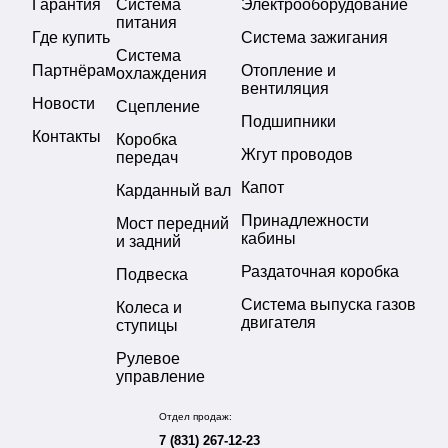
Гарантия
Система
Электрооборудование
питания
Где купить
Система зажигания
Система
Партнёрам
Отопление и
охлаждения
вентиляция
Новости
Сцепление
Подшипники
Контакты
Коробка
Жгут проводов
передач
Капот
Карданный вал
Принадлежности
Мост передний
кабины
и задний
Раздаточная коробка
Подвеска
Система выпуска газов
Колеса и
двигателя
ступицы
Рулевое
управление
Отдел продаж:
7 (831) 267-12-23