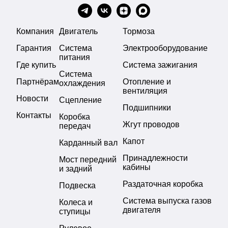
Компания
Двигатель
Тормоза
Гарантия
Система
Электрооборудование
питания
Где купить
Система зажигания
Система
Партнёрам
Отопление и
охлаждения
вентиляция
Новости
Сцепление
Подшипники
Контакты
Коробка
Жгут проводов
передач
Капот
Карданный вал
Принадлежности
Мост передний
кабины
и задний
Раздаточная коробка
Подвеска
Система выпуска газов
Колеса и
двигателя
ступицы