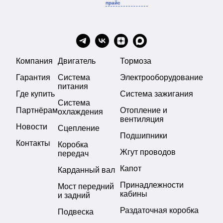
прайс
Компания
Двигатель
Тормоза
Гарантия
Система
Электрооборудование
питания
Где купить
Система зажигания
Система
Партнёрам
Отопление и
охлаждения
вентиляция
Новости
Сцепление
Подшипники
Контакты
Коробка
Жгут проводов
передач
Капот
Карданный вал
Принадлежности
Мост передний
кабины
и задний
Раздаточная коробка
Подвеска