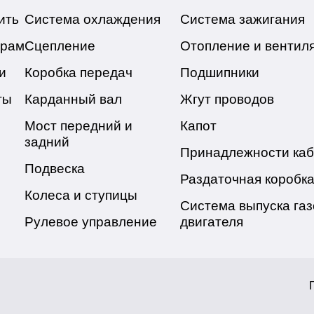
ить
Система охлаждения
Система зажигания
ёрам
Сцепление
Отопление и вентил
и
Коробка передач
Подшипники
ты
Карданный вал
Жгут проводов
Мост передний и
Капот
задний
Принадлежности ка
Подвеска
Раздаточная коробк
Колеса и ступицы
Система выпуска газ
Рулевое управление
двигателя