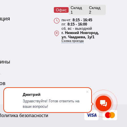
Склад
Склад
Офис
1
2
яция
пн-чт:
8:15 - 16:45
пт:
8:15 - 16:00
сб, вс - выходной
г. Нижний Новгород,
ул. Чаадаева, 1у/1
Схема проезда
бины
а
ов
Дмитрий
Здравствуйте! Готов ответить на
ваши вопросы!
Политика безопасности