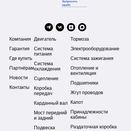
Запросить
прайс
Компания
Двигатель
Тормоза
Гарантия
Система
Электрооборудование
питания
Где купить
Система зажигания
Система
Партнёрам
Отопление и
охлаждения
вентиляция
Новости
Сцепление
Подшипники
Контакты
Коробка
Жгут проводов
передач
Капот
Карданный вал
Принадлежности
Мост передний
кабины
и задний
Раздаточная коробка
Подвеска