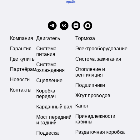
прайс
Компания
Двигатель
Тормоза
Гарантия
Система
Электрооборудование
питания
Где купить
Система зажигания
Система
Партнёрам
Отопление и
охлаждения
вентиляция
Новости
Сцепление
Подшипники
Контакты
Коробка
Жгут проводов
передач
Капот
Карданный вал
Принадлежности
Мост передний
кабины
и задний
Раздаточная коробка
Подвеска