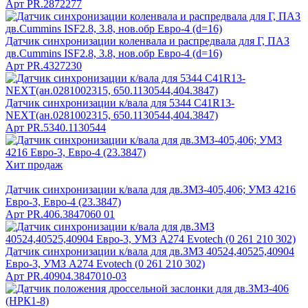
Арт
PR.2872277
Датчик синхронизации коленвала и распредвала для Г, ПАЗ
дв.Cummins ISF2.8, 3.8, нов.обр Евро-4 (d=16)
Арт
PR.4327230
Датчик синхронизации к/вала для 5344 C41R13-
NEXT(ан.0281002315, 650.1130544,404.3847)
Арт
PR.5340.1130544
Хит продаж
Датчик синхронизации к/вала для дв.ЗМЗ-405,406; УМЗ 4216
Евро-3, Евро-4 (23.3847)
Арт
PR.406.3847060 01
Датчик синхронизации к/вала для дв.ЗМЗ 40524,40525,40904
Евро-3, УМЗ А274 Evotech (0 261 210 302)
Арт
PR.40904.3847010-03