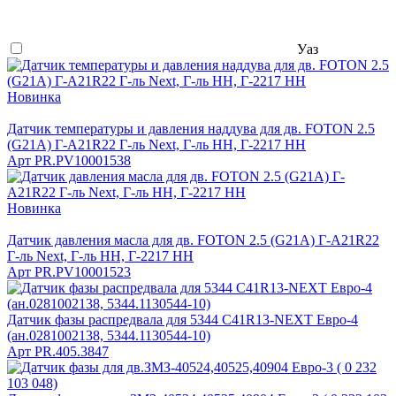
Уаз
Новинка
Датчик температуры и давления наддува для дв. FOTON 2.5
(G21A) Г-А21R22 Г-ль Next, Г-ль НН, Г-2217 НН
Арт
PR.PV10001538
Новинка
Датчик давления масла для дв. FOTON 2.5 (G21A) Г-А21R22
Г-ль Next, Г-ль НН, Г-2217 НН
Арт
PR.PV10001523
Датчик фазы распредвала для 5344 C41R13-NEXT Евро-4
(ан.0281002138, 5344.1130544-10)
Арт
PR.405.3847