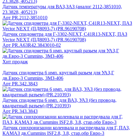
Датчик температуры для ВАЗ,ЗАЗ (аналог 2112-3851010,
23.3828, 405213)
Арт
PR.2112-З851010
Датчик спидометра для Г-3302-NЕХТ, C41R13-NEXT, ПАЗ
Vector NEXT (ПД8093-7) (PR.96190708)
Арт
PR.A63R42.3843010-02
Хит продаж
Датчик спидометра 6 имп. круглый разьем для УАЗ,Г
дв.Евро-3 Cummins, ЗМЗ-406
Арт
PR.342.3843
Датчик спидометра 6 имп. для ВАЗ, УАЗ (без провода,
квадратный разъем) (PR.210393)
Арт
PR.343.3843
Датчик синхронизации коленвала и распредвала для Г, ПАЗ,
КАМАЗ дв.Cummins ISF2.8, 3.8, стар.обр Евро-3